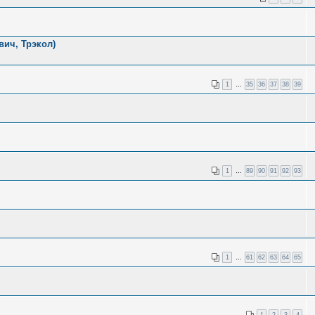
вич, Трэкол)
1
…
35
36
37
38
39
1
…
89
90
91
92
93
1
…
61
62
63
64
65
1
2
3
4