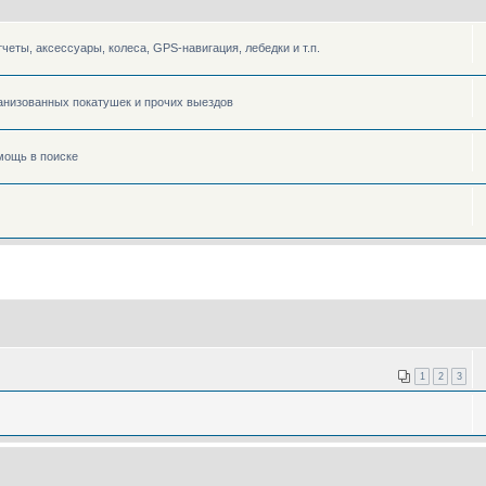
еты, аксессуары, колеса, GPS-навигация, лебедки и т.п.
ганизованных покатушек и прочих выездов
омощь в поиске
1
2
3