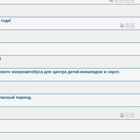
года!
1
2
З
вого микроавтобуса для центра детей-инвалидов и сирот.
опасный период.
1
2