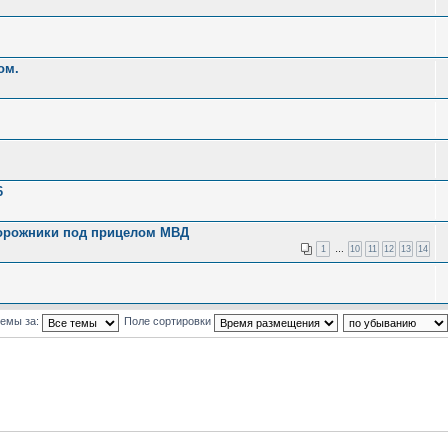
ом.
6
орожники под прицелом МВД
1
…
10
11
12
13
14
темы за:
Поле сортировки