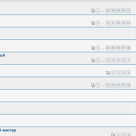
1
…
33
34
35
36
37
1
…
8
9
10
11
12
1
…
34
35
36
37
38
4х4
1
…
3
4
5
6
7
1
2
3
4
1
…
72
73
74
75
76
й мастер
1
2
3