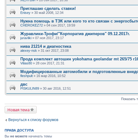
с
о
Приглашаю сделать ставки!
д
Enisey
» 30 май 2008, 12:34
е
р
Нужна помощь в ТЭК или кого то кто связан с энергосбыт
ж
и
CHEROKEZ72
» 04 сен 2017, 19:59
т
о
Журавлики-Трофи/"Корпоратив джиперов" 09.12.2017г.
п
juravliki
» 07 ноя 2017, 23:17
р
о
нива 21214 и диагностика
с
.
alexey-nsk
» 31 окт 2017, 23:08
Прода комплект автошин yokohama geolandar mt 265/75 r1
Vitias80
» 28 сен 2017, 21:31
Модифицированные автомобили и подготовленные внед
fleshpult
» 16 мар 2016, 10:52
двс
PISKULIN89
» 30 авг 2016, 12:51
Показать 
Новая тема
Вернуться к списку форумов
ПРАВА ДОСТУПА
Вы
не можете
начинать темы