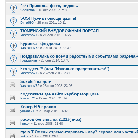
4x4: Приколы, фото, видео...
Chairman
» 15 окт 2008, 21:48
SOS! Нужна помощь джипа!
Dima993
» 28 мар 2011, 13:11
ТЮМЕНСКИЙ ВНЕДОРОЖНЫЙ ПОРТАЛ
Yastrebov72
» 21 сен 2015, 16:22
Курилка - флудилка
Yastrebov72
» 20 окт 2010, 22:37
Поздравлялка со всеми радостными событиями раздела 
Гражданин
» 26 сен 2014, 13:48
Кто здесь?! (или "Извольте представиться!")
Yastrebov72
» 25 фев 2012, 23:10
Suzuki"ны дети
Yastrebov72
» 28 фев 2008, 23:05
подскажите где найти карбюраторщика
Ильяс.72
» 12 авг 2020, 21:39
Ховер Н 5 продам
yuram606
» 21 мар 2019, 16:43
расход бензина на 21213(нива)
hunter
» 11 фев 2008, 21:40
где в ТЮмени отремонтировать ниву? сервис или частны
sokol
» 18 янв 2011, 20:16