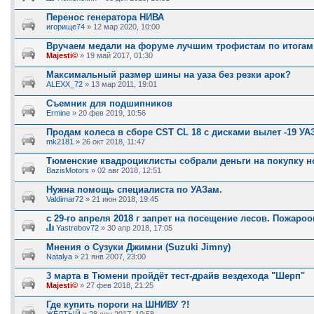
Д
а
Перенос генератора НИВА
н
игорище74
» 12 мар 2020, 10:00
н
а
Вручаем медали на форуме лучшим трофистам по итогам 
я
Majesti©
т
» 19 май 2017, 01:30
е
м
Максимальный размер шины на уаза без резки арок?
а
ALEXX_72
» 13 мар 2011, 19:01
с
о
Съемник для подшипников
д
Ermine
» 20 фев 2019, 10:56
е
р
Продам колеса в сборе CST CL 18 с дисками вылет -19 УА
ж
и
mk2181
» 26 окт 2018, 11:47
т
о
Тюменские квадроциклисты собрали деньги на покупку но
п
BazisMotors
» 02 авг 2018, 12:51
р
о
Нужна помощь специалиста по УАЗам.
с
.
Valdimar72
» 21 июн 2018, 19:45
с 29-го апреля 2018 г запрет на посещение лесов. Пожаро
Yastrebov72
» 30 апр 2018, 17:05
Д
а
Мнения о Сузуки Джимни (Suzuki Jimny)
н
Natalya
» 21 янв 2007, 23:00
н
а
3 марта в Тюмени пройдёт тест-драйв вездехода "Шерп"
я
Majesti©
т
» 27 фев 2018, 21:25
е
м
Где купить пороги на ШНИВУ ?!
а
ЖЁЛТЫЙ
» 28 сен 2017, 10:58