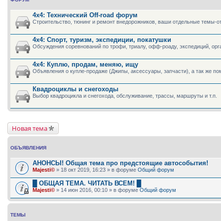
4х4: Технический Off-road форум
Строительство, тюнинг и ремонт внедорожников, ваши отдельные темы-отч
4х4: Спорт, туризм, экспедиции, покатушки
Обсуждения соревнований по трофи, триалу, офф-роаду, экспедиций, ор
4х4: Куплю, продам, меняю, ищу
Объявления о купле-продаже (Джипы, аксессуары, запчасти), а так же п
Квадроциклы и снегоходы
Выбор квадроцикла и снегохода, обслуживание, трассы, маршруты и т.п.
Новая тема
ОБЪЯВЛЕНИЯ
АНОНСЫ! Общая тема про предстоящие автособытия!
Majesti©
» 18 окт 2019, 16:23 » в форуме
Общий форум
█ ОБЩАЯ ТЕМА. ЧИТАТЬ ВСЕМ! █
Majesti©
» 14 июн 2016, 00:10 » в форуме
Общий форум
ТЕМЫ