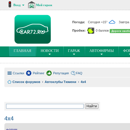
Вход
Мой гараж
Погода:
Сегодня +15°
Завтра
Пробки:
0 баллов
Дороги своб
(
ГЛАВНАЯ
НОВОСТИ
ГАРАЖ
АВТОФИРМЫ
ФО
C
U
R
Ссылки
R
Рейтинг
Репутация
FAQ
E
Список форумов
Автоклубы Тюмени
4x4
N
T
)
4x4
ФОРУМ