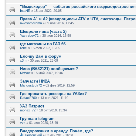
“Вездеходер” — событие российского вездеходостроения
IntaNR
» 15 авг 2022, 20:05
Права А1 и А2 (квадроциклы ATV и UTV, снегоходы, Петро
awesomeroma
» 09 ноя 2016, 17:45
Шевроле нива (часть 2)
Yastrebov72
» 30 июн 2014, 18:59
где магазины по ГАЗ 66
rebel
» 15 фев 2022, 15:05
Ёлочку Вам в форум
x3m
» 30 дек 2021, 23:09
Нива (ВАЗ2121) пообщаемся?
MrWolf
» 15 май 2007, 19:46
Запчасти НИВА
Mangustvdv72
» 02 фев 2019, 12:59
Где прокатать рессоры на УАЗик?
Rafael2760
» 13 янв 2021, 11:10
УАЗ Патриот
monax_72
» 18 окт 2010, 13:34
Группа в telegram
vvk
» 01 июн 2020, 13:49
Внедорожники в аренду. Почём, где?
Тюменский
» 03 дек 2015, 16:31